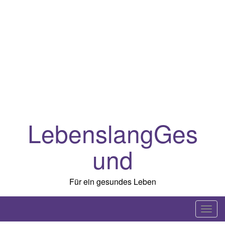
LebenslangGes
und
Für ein gesundes Leben
T
o