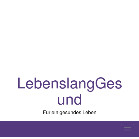
LebenslangGes
und
Für ein gesundes Leben
T
o