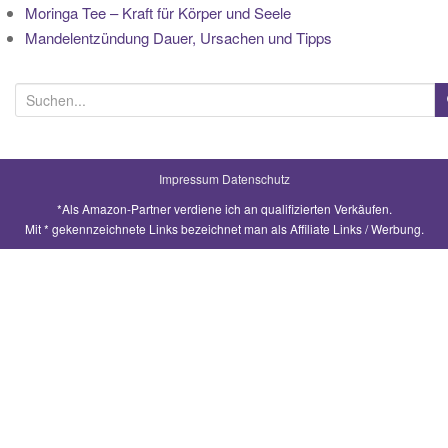
Moringa Tee – Kraft für Körper und Seele
Mandelentzündung Dauer, Ursachen und Tipps
S
u
c
h
Impressum
Datenschutz
e
*Als Amazon-Partner verdiene ich an qualifizierten Verkäufen.
n
Mit * gekennzeichnete Links bezeichnet man als Affiliate Links / Werbung.
a
c
h
: