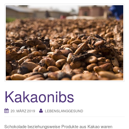
g
g
l
e
n
a
v
i
g
a
t
i
Kakaonibs
o
n
20. MÄRZ 2019
LEBENSLANGGESUND
Schokolade beziehungsweise Produkte aus Kakao waren