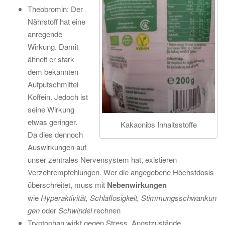
Theobromin: Der
Nährstoff hat eine
anregende
Wirkung. Damit
ähnelt er stark
dem bekannten
Aufputschmittel
Koffein. Jedoch ist
seine Wirkung
etwas geringer.
Kakaonibs Inhaltsstoffe
Da dies dennoch
Auswirkungen auf
unser zentrales Nervensystem hat, existieren
Verzehrempfehlungen. Wer die angegebene Höchstdosis
überschreitet, muss mit
Nebenwirkungen
wie
Hyperaktivität, Schlaflosigkeit,
Stimmungsschwankun
gen
oder
Schwindel
rechnen
Tryptophan wirkt gegen Stress, Angstzustände,