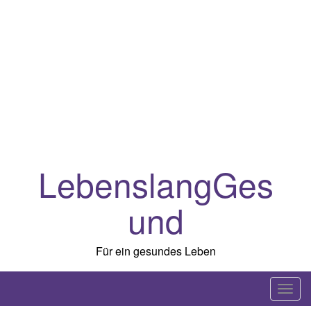
LebenslangGes
und
Für ein gesundes Leben
T
o