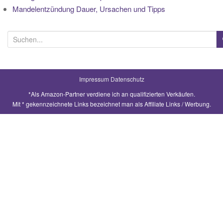
Mandelentzündung Dauer, Ursachen und Tipps
S
u
c
h
Impressum
Datenschutz
e
*Als Amazon-Partner verdiene ich an qualifizierten Verkäufen.
n
Mit * gekennzeichnete Links bezeichnet man als Affiliate Links / Werbung.
a
c
h
: