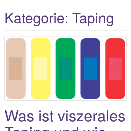
g
Kategorie:
Taping
g
l
e
n
a
v
i
g
a
t
i
o
n
Was ist viszerales