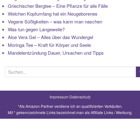
Griechischer Bergtee – Eine Pflanze für alle Fälle
Welchen Kopfumfang hat ein Neugeborenes
Vegane Süßigkeiten – was kann man naschen
Was tun gegen Langeweile?
Aloe Vera Gel – Alles über das Wundergel
Moringa Tee – Kraft für Körper und Seele
Mandelentzündung Dauer, Ursachen und Tipps
S
u
c
h
Impressum
Datenschutz
e
*Als Amazon-Partner verdiene ich an qualifizierten Verkäufen.
n
Mit * gekennzeichnete Links bezeichnet man als Affiliate Links / Werbung.
a
c
h