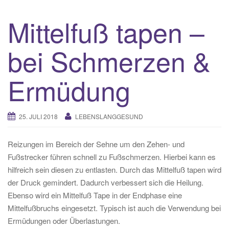
g
Mittelfuß tapen –
g
l
bei Schmerzen &
e
n
a
Ermüdung
v
i
g
25. JULI 2018
LEBENSLANGGESUND
a
t
Reizungen im Bereich der Sehne um den Zehen- und
i
Fußstrecker führen schnell zu Fußschmerzen. Hierbei kann es
o
hilfreich sein diesen zu entlasten. Durch das Mittelfuß tapen wird
n
der Druck gemindert. Dadurch verbessert sich die Heilung.
Ebenso wird ein Mittelfuß Tape in der Endphase eine
Mittelfußbruchs eingesetzt. Typisch ist auch die Verwendung bei
Ermüdungen oder Überlastungen.