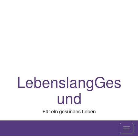
LebenslangGes
und
Für ein gesundes Leben
T
o