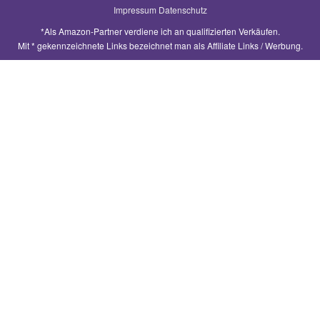
h
Impressum
Datenschutz
e
*Als Amazon-Partner verdiene ich an qualifizierten Verkäufen.
n
Mit * gekennzeichnete Links bezeichnet man als Affiliate Links / Werbung.
a
c
h
: