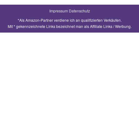
h
Impressum
Datenschutz
e
*Als Amazon-Partner verdiene ich an qualifizierten Verkäufen.
n
Mit * gekennzeichnete Links bezeichnet man als Affiliate Links / Werbung.
a
c
h
: