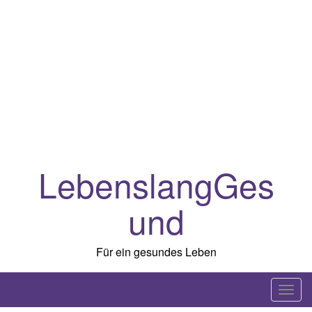
LebenslangGes
und
Für ein gesundes Leben
T
o