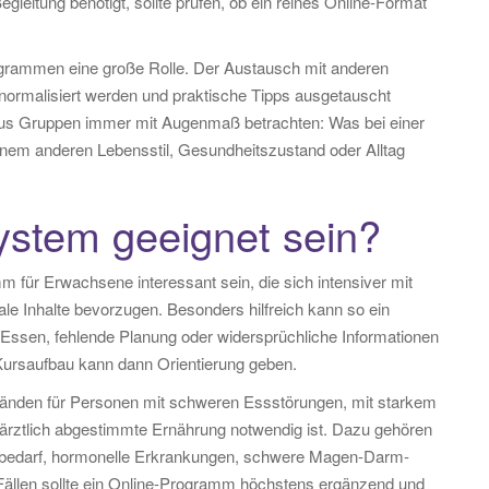
gleitung benötigt, sollte prüfen, ob ein reines Online-Format
ogrammen eine große Rolle. Der Austausch mit anderen
normalisiert werden und praktische Tipps ausgetauscht
 aus Gruppen immer mit Augenmaß betrachten: Was bei einer
einem anderen Lebensstil, Gesundheitszustand oder Alltag
ystem geeignet sein?
m für Erwachsene interessant sein, die sich intensiver mit
ale Inhalte bevorzugen. Besonders hilfreich kann so ein
Essen, fehlende Planung oder widersprüchliche Informationen
Kursaufbau kann dann Orientierung geben.
tänden für Personen mit schweren Essstörungen, mit starkem
 ärztlich abgestimmte Ernährung notwendig ist. Dazu gehören
piebedarf, hormonelle Erkrankungen, schwere Magen-Darm-
Fällen sollte ein Online-Programm höchstens ergänzend und