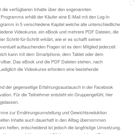
u
r die verfügbaren Inhalte über den sogenannten
c
Programms erhält der Käufer eine E-Mail mit den Log-In
h
rogramm in 5 verschiedene Kapitel welche alle unterschiedliche
e
hiedene Videokurse, ein eBook und mehrere PDF Dateien, die
n
r Schritt-für-Schritt erklärt, wie er es schafft seinen
a
ventuell auftauchenden Fragen ist es dem Mitglied jederzeit
c
ereich kann mit dem Smartphone, dem Tablet oder dem
h
brufbar. Das eBook und die PDF Dateien stehen, nach
:
Lediglich die Videokurse erfordern eine bestehende
nd der gegenseitige Erfahrungsaustausch in der Facebook
ation. Für die Teilnehmer entsteht ein Gruppengefühl, hier
 gelassen.
ramme zur Ernährungsumstellung und Gewichtsreduktion
ttelten Inhalte auch dauerhaft in den Alltag übernommen
nn helfen, entscheidend ist jedoch die langfristige Umsetzung.