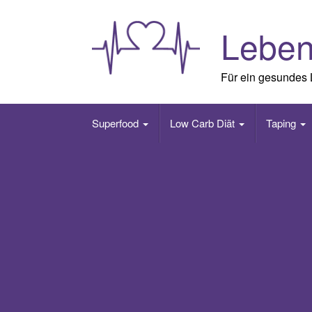
Skip
to
Lebe
content
Für ein gesundes
Superfood
Low Carb Diät
Taping