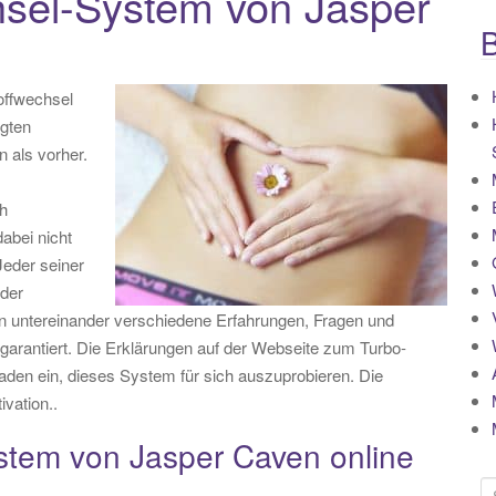
hsel-System von Jasper
B
offwechsel
igten
 als vorher.
h
abei nicht
Jeder seiner
 der
n untereinander verschiedene Erfahrungen, Fragen und
n garantiert. Die Erklärungen auf der Webseite zum Turbo-
aden ein, dieses System für sich auszuprobieren. Die
vation..
stem von Jasper Caven online
S