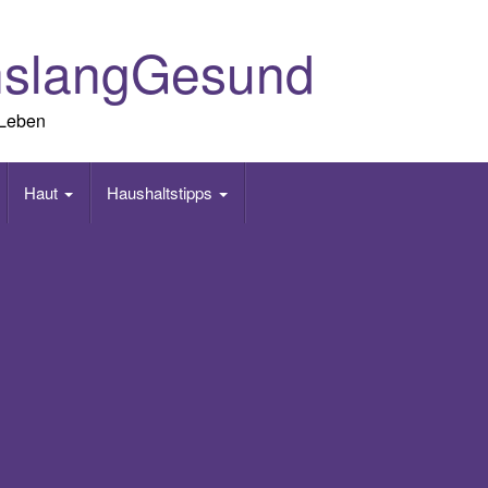
nslangGesund
 Leben
Haut
Haushaltstipps