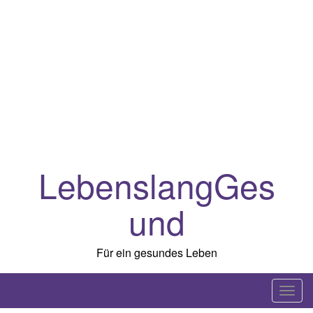
LebenslangGes
und
Für ein gesundes Leben
T
o