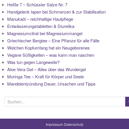
Heiße 7 – Schüssler Salze Nr. 7
Handgelenk tapen bei Schmerzen & zur Stabilisation
Manukaöl – reichhaltige Hautpflege
Entwässerungstabletten & Diuretika
Magnesiumcitrat bei Magnesiummangel
Griechischer Bergtee – Eine Pflanze für alle Fälle
Welchen Kopfumfang hat ein Neugeborenes
Vegane Süßigkeiten – was kann man naschen
Was tun gegen Langeweile?
Aloe Vera Gel – Alles über das Wundergel
Moringa Tee – Kraft für Körper und Seele
Mandelentzündung Dauer, Ursachen und Tipps
S
u
c
h
Impressum
Datenschutz
e