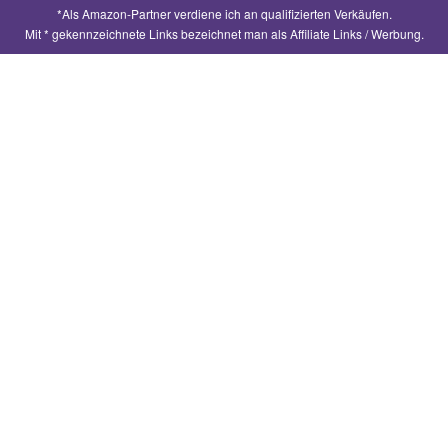
*Als Amazon-Partner verdiene ich an qualifizierten Verkäufen.
n
Mit * gekennzeichnete Links bezeichnet man als Affiliate Links / Werbung.
a
c
h
: