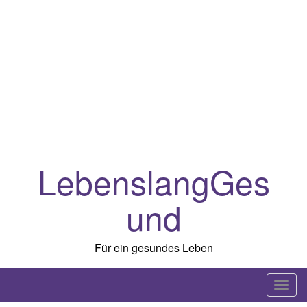
LebenslangGes
und
Für ein gesundes Leben
T
o