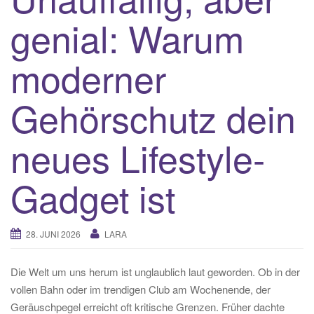
genial: Warum
moderner
Gehörschutz dein
neues Lifestyle-
Gadget ist
28. JUNI 2026
LARA
Die Welt um uns herum ist unglaublich laut geworden. Ob in der
vollen Bahn oder im trendigen Club am Wochenende, der
Geräuschpegel erreicht oft kritische Grenzen. Früher dachte