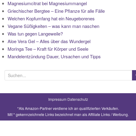
Magnesiumcitrat bei Magnesiummangel
Griechischer Bergtee – Eine Pflanze für alle Fälle
Welchen Kopfumfang hat ein Neugeborenes
Vegane Süßigkeiten – was kann man naschen
Was tun gegen Langeweile?
Aloe Vera Gel – Alles über das Wundergel
Moringa Tee – Kraft für Körper und Seele
Mandelentzündung Dauer, Ursachen und Tipps
S
u
c
h
Impressum
Datenschutz
e
*Als Amazon-Partner verdiene ich an qualifizierten Verkäufen.
n
Mit * gekennzeichnete Links bezeichnet man als Affiliate Links / Werbung.
a
c
h